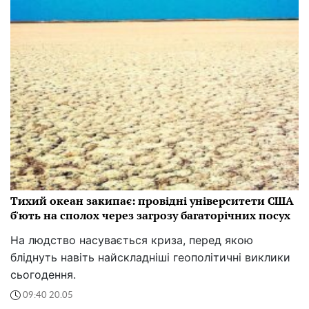
Тихий океан закипає: провідні університети США
б'ють на сполох через загрозу багаторічних посух
На людство насувається криза, перед якою
бліднуть навіть найскладніші геополітичні виклики
сьогодення.
09:40 20.05