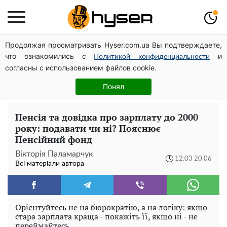
Продолжая просматривать Hyser.com.ua Вы подтверждаете,
Дрони із націнкою: Олександр Конотопський вивів
что ознакомились с
и
мільйони оборонного бюджету через фіктивну фірму в
Политикой конфиденциальности
согласны с использованием файлов cookie.
Естонії
Повністю гола Анна Трінчер блиснула "принадами":
Понял
таких розмірів ви ще не бачили
Пенсія та довідка про зарплату до 2000
року: подавати чи ні? Пояснює
Пенсійний фонд
Вікторія Паламарчук
12:03 20.06
Всі матеріали автора
Орієнтуйтесь не на бюрократію, а на логіку: якщо
стара зарплата краща - покажіть її, якщо ні - не
переймайтесь