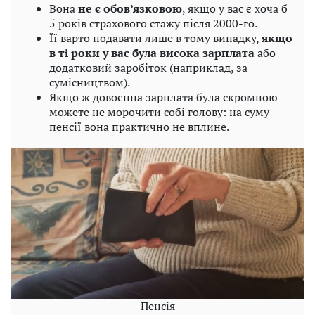
Вона
не є обов’язковою
, якщо у вас є хоча б
5 років страхового стажу після 2000-го.
Її варто подавати лише в тому випадку,
якщо
в ті роки у вас була висока зарплата
або
додатковий заробіток (наприклад, за
сумісництвом).
Якщо ж довоєнна зарплата була скромною —
можете не морочити собі голову: на суму
пенсії вона практично не вплине.
Пенсія