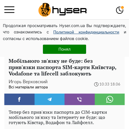
Продолжая просматривать Hyser.com.ua Вы подтверждаете,
Олена Тополя злив відео – це далеко не все: фронтмен
что ознакомились с
и
"Антитіла" Тарас Тополя став наступним
Политикой конфиденциальности
согласны с использованием файлов cookie.
Як учасник бойових дій може оформити пільгу на
оплату комунальних послуг: інструкція
Понял
Мобільного зв'язку не буде: без
прив'язки паспорта SIM-карти Київстар,
Vodafone та lifecell заблокують
Игорь Верховский
10:33 18.06
Всі матеріали автора
Тепер без прив'язки паспорта до СІМ-картки
мобільного зв'язку та Інтернету не буде: що
готують Ківстар, Водафон та Лайфселл.