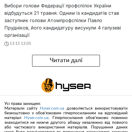
Вибори голови Федерації профспілок України
відбудуться 21 травня. Одним із кандидатів став
заступник голови Атомпрофспілки Павло
Прудніков, його кандидатуру висунули 4 галузеві
організації
13:15 13.05
Читати далі
Усі права захищені.
Матеріали сайту
Hyser.com.ua
дозволяється використовувати
безкоштовно з обов'язковим гіперпосиланням на відповідний
матеріал
Hyser.com.ua
. Гіперпосилання обов'язково повинно
знаходитися не нижче другого абзацу незалежно від повного
або часткового використання матеріалів. Порушення даних
умов буде розцінюватися як порушення захищаемих законом