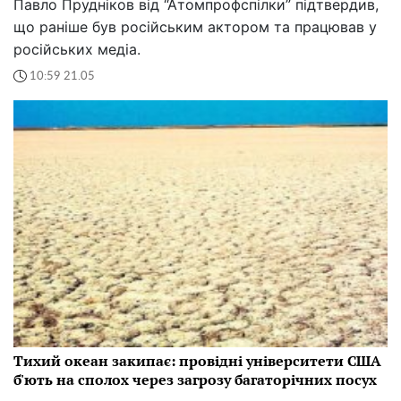
Павло Прудніков від “Атомпрофспілки” підтвердив,
що раніше був російським актором та працював у
російських медіа.
10:59 21.05
Тихий океан закипає: провідні університети США
б'ють на сполох через загрозу багаторічних посух