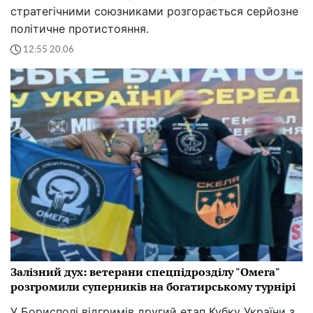
стратегічними союзниками розгорається серйозне
політичне протистояння.
12:55 20.06
Залізний дух: ветерани спецпідрозділу "Омега"
розгромили суперників на богатирському турнірі
У Борисполі відгримів другий етап Кубку України з