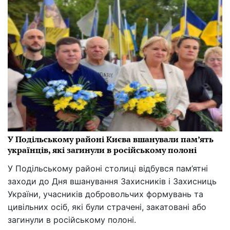
У Подільському районі Києва вшанували пам’ять
українців, які загинули в російському полоні
У Подільському районі столиці відбувся пам’ятні
заходи до Дня вшанування Захисників і Захисниць
України, учасників добровольчих формувань та
цивільних осіб, які були страчені, закатовані або
загинули в російському полоні.