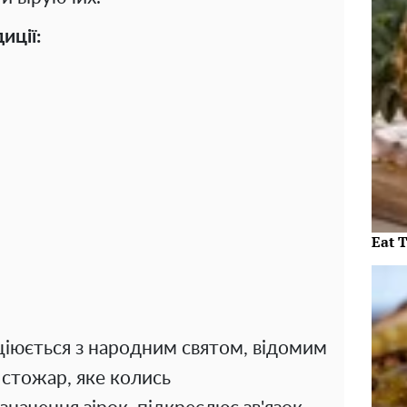
иції:
Eat 
ціюється з народним святом, відомим
стожар, яке колись