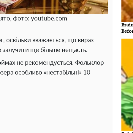
ято, фото: youtube.com
Brain
Befo
г, оскільки вважається, що вираз
 залучити ще більше нещасть.
оймах не рекомендується. Фольклор
зера особливо «нестабільні» 10