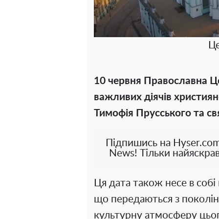
Це
10 червня Православна Ц
важливих діячів християн
Тимофія Прусського та св
Підпишись на Hyser.com
News! Тільки найяскрав
Ця дата також несе в собі
що передаються з поколін
культурну атмосферу цьог