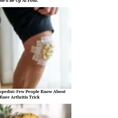
He'd Be Up At Four.
opedist: Few People Know About
Knee Arthritis Trick