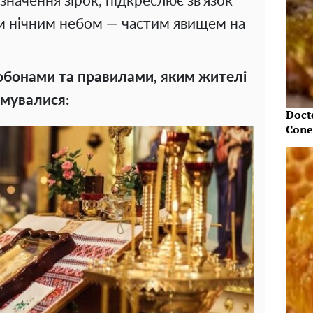
начення зірок, підкреслює зв'язок
им нічним небом — частим явищем на
обонами та правилами, яким жителі
имувалися:
Doct
Cone