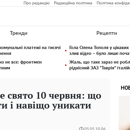
Про редакцію
Редакційна політика
Політика конфіде
Тренди
Рецепти
комунальні платежі на тисячі
Гола Олена Тополя у цікавих
ючення
злив відео – було лише поч
ко не все: фронтмен
Жаль, що таке зараз не робл
упним
рідкісний ЗАЗ "Таврія" італій
НО
е свято 10 червня: що
и і навіщо уникати
05:05 10.06