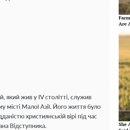
Farm
Are 
 який жив у IV столітті, служив
 місті Малої Азії. Його життя було
даністю християнській вірі під час
She 
ана Відступника.