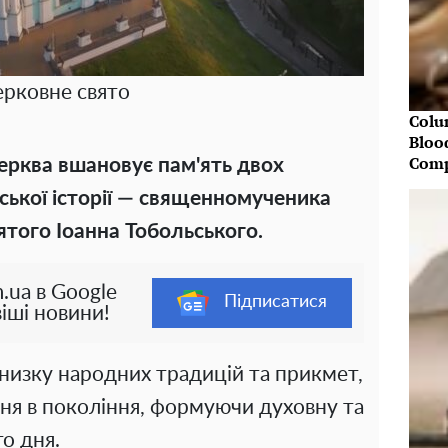
рковне свято
Colu
Bloo
Comp
ерква вшановує пам'ять двох
ської історії — священномученика
ятого Іоанна Тобольського.
.ua в Google
Підписатися
іші новини!
 низку народних традицій та прикмет,
ня в покоління, формуючи духовну та
о дня.