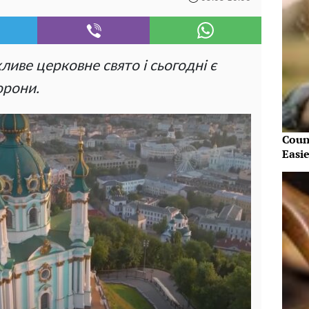
ливе церковне свято і сьогодні є
орони.
Coun
Easi