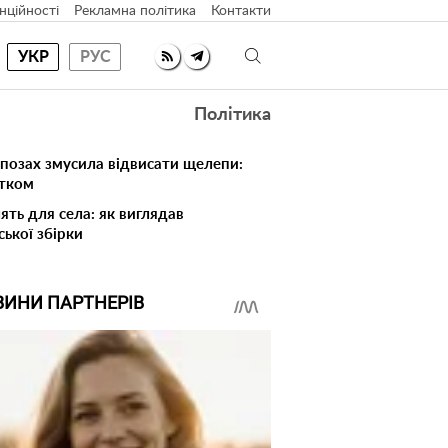
нційності
Рекламна політика
Контакти
УКР
РУС
Політика
 позах змусила відвисати щелепи:
атком
ять для села: як виглядав
ської збірки
ВИНИ ПАРТНЕРІВ