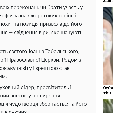
Said 
воїх переконань чи брати участь у
офій зазнав жорстоких гонінь і
похитна позиція призвела до його
ня — свідчення віри, яке шанують
ть святого Іоанна Тобольського,
орії Православної Церкви. Родом з
овську освіту і зрештою став
им.
уховний лідер, просвітитель і
Orth
This 
ачний внесок у поширення
ція чудотворця зберігається, а його
и віруючих.