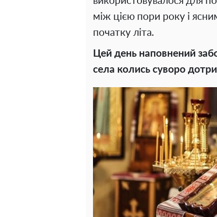
використовувалося для поз
між цією пори року і ясн
початку літа.
Цей день наповнений заб
села колись суворо дотр