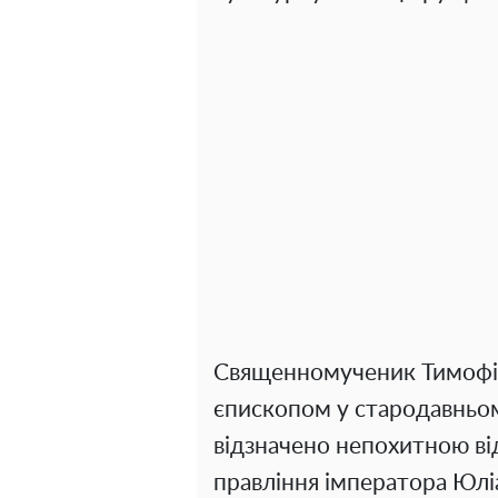
Священномученик Тимофій,
єпископом у стародавньому
відзначено непохитною від
правління імператора Юлі