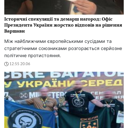
Історичні спекуляції та демарш нагород: Офіс
Президента України жорстко відповів на рішення
Варшави
Між найближчими європейськими сусідами та
стратегічними союзниками розгорається серйозне
політичне протистояння.
12:55 20.06