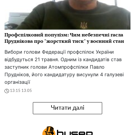
Профспілковий популізм: Чим небезпечні гасла
Пруднікова про "жорсткий тиск" у воєнний стан
Вибори голови Федерації профспілок України
відбудуться 21 травня. Одним із кандидатів став
заступник голови Атомпрофспілки Павло
Прудніков, його кандидатуру висунули 4 галузеві
організації
13:15 13.05
Читати далі