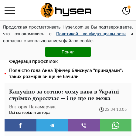
Продолжая просматривать Hyser.com.ua Вы подтверждаете,
Українська авіатранспортна асоціація звернулася до
что ознакомились с
и
Мінфіну із закликом уніфікувати оподаткування
Политикой конфиденциальности
согласны с использованием файлов cookie.
авіалізингу
Павло Прудніков та його дивовижна кар'єра від актора
Понял
у російському театрі до номінанта у керівники
Федерації профспілок
Повністю гола Анна Трінчер блиснула "принадами":
таких розмірів ви ще не бачили
Капучіно за сотню: чому кава в Україні
стрімко дорожчає — і це ще не межа
Вікторія Паламарчук
22:34 10.05
Всі матеріали автора