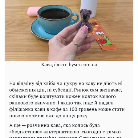
Кава, фото: hyser.com.ua
На відміну від хліба чи цукру на каву не діють ні
обмеження цін, ні субсидії. Ринок сам визначає,
скільки буде коштувати кожен ковток вашого
ранкового капучіно. І якщо так піде й надалі —
філіжанка кави в кафе за 100 гривень може стати
новою нормою вже до кінця року.
А ще — розчинна кава, яка колись була
«бюджетною» альтернативою, сьогодні стрімко
наздоганяє преміум-сегмент. Є прогнози, що до