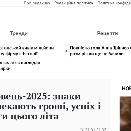
Про редакцію
Редакційна політика
Політика конфіде
Тренди
Рецепти
отопський вивів мільйони
Повністю гола Анна Трінчер
у фірму в Естонії
розмірів ви ще не бачили
я села: як виглядав
збірки
НО
рвень-2025: знаки
чекають гроші, успіх і
и цього літа
21:01 21.05