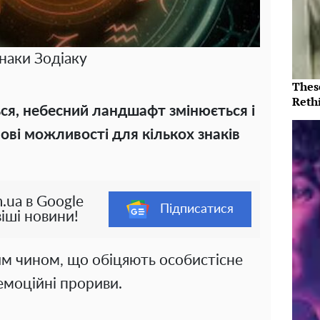
наки Зодіаку
Thes
Reth
ться, небесний ландшафт змінюється і
ові можливості для кількох знаків
.ua в Google
Підписатися
іші новини!
м чином, що обіцяють особистісне
емоційні прориви.