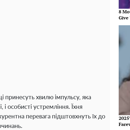
8 Mo
Give 
і принесуть хвилю імпульсу, яка
 і особисті устремління. Їхня
курентна перевага підштовхнуть їх до
2025’
Fare
очинань.