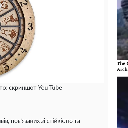
The 
Arch
то: скриншот You Tube
в, пов'язаних зі стійкістю та