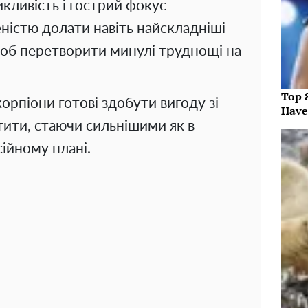
икливість і гострий фокус
еністю долати навіть найскладніші
 щоб перетворити минулі труднощі на
Top 
корпіони готові здобути вигоду зі
Have
атити, стаючи сильнішими як в
сійному плані.