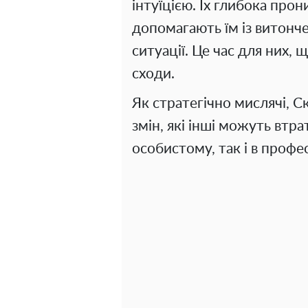
інтуїцією. Їх глибока прон
допомагають їм із витонч
ситуації. Це час для них,
сходи.
Як стратегічно мислячі, С
змін, які інші можуть втр
особистому, так і в профе