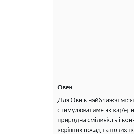
Овен
Для Овнів найближчі місяц
стимулюватиме як кар'єрні,
природна сміливість і кон
керівних посад та нових п