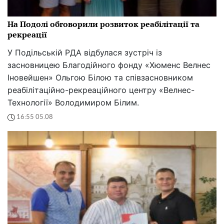
На Подолі обговорили розвиток реабілітації та
рекреації
У Подільській РДА відбулася зустріч із
засновницею Благодійного фонду «Хюменс Велнес
Іновейшен» Ольгою Білою та співзасновником
реабілітаційно-рекреаційного центру «Велнес-
Технології» Володимиром Білим.
16:55 05.08