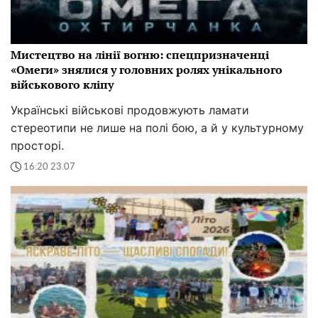
Мистецтво на лінії вогню: спецпризначенці
«Омеги» знялися у головних ролях унікального
військового кліпу
Українські військові продовжують ламати
стереотипи не лише на полі бою, а й у культурному
просторі.
16:20 23.07