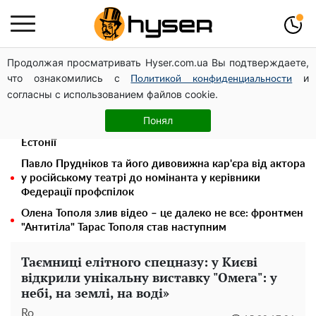
Продолжая просматривать Hyser.com.ua Вы подтверждаете,
Українська авіатранспортна асоціація звернулася до
что ознакомились с
и
Мінфіну із закликом уніфікувати оподаткування
Политикой конфиденциальности
согласны с использованием файлов cookie.
авіалізингу
Дрони із націнкою: Олександр Конотопський вивів
Понял
мільйони оборонного бюджету через фіктивну фірму в
Естонії
Павло Прудніков та його дивовижна кар'єра від актора
у російському театрі до номінанта у керівники
Федерації профспілок
Олена Тополя злив відео – це далеко не все: фронтмен
"Антитіла" Тарас Тополя став наступним
Таємниці елітного спецназу: у Києві
відкрили унікальну виставку "Омега": у
небі, на землі, на воді»
Ro