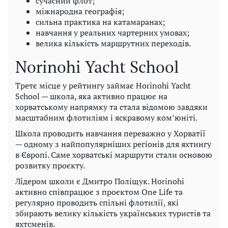
сучасний флот;
міжнародна географія;
сильна практика на катамаранах;
навчання у реальних чартерних умовах;
велика кількість маршрутних переходів.
Norinohi Yacht School
Третє місце у рейтингу займає Horinohi Yacht
School — школа, яка активно працює на
хорватському напрямку та стала відомою завдяки
масштабним флотиліям і яскравому ком’юніті.
Школа проводить навчання переважно у Хорватії
— одному з найпопулярніших регіонів для яхтингу
в Європі. Саме хорватські маршрути стали основою
розвитку проєкту.
Лідером школи є Дмитро Поліщук. Horinohi
активно співпрацює з проєктом One Life та
регулярно проводить спільні флотилії, які
збирають велику кількість українських туристів та
яхтсменів.