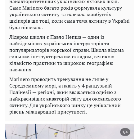
найавторитетніших українських яхтових шкіл.
Саме Marinero багато років формувала культуру
українського яхтингу та навчала майбутніх
шкіперів ще тоді, коли сама тема яхтингу в Україні
була нішевою.
Лідером школи є Павло Непша — один із
найвідоміших українських інструкторів та
популяризаторів морської справи. Школа відома
сильним інструкторським складом, великою
кількістю практики та широкою географією
навчання.
Marinero проводить тренування не лише у
Середземному морі, а навіть у Французькій
Полінезії — регіоні, який вважається однією з
найкрасивіших акваторій світу для океанського
яхтингу. Для українського ринку це унікальний
рівень міжнародної присутності.