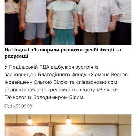
На Подолі обговорили розвиток реабілітації та
рекреації
У Подільській РДА відбулася зустріч із
засновницею Благодійного фонду «Хюменс Велнес
Іновейшен» Ольгою Білою та співзасновником
реабілітаційно-рекреаційного центру «Велнес-
Технології» Володимиром Білим.
16:55 05.08