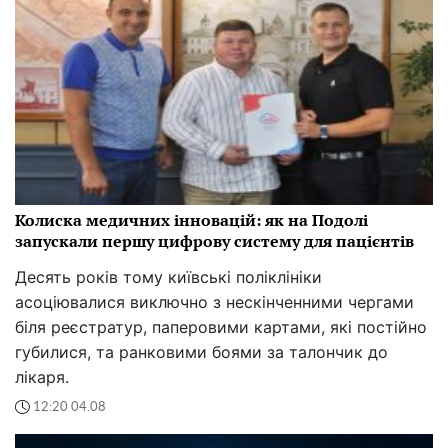
Колиска медичних інновацій: як на Подолі
запускали першу цифрову систему для пацієнтів
Десять років тому київські поліклініки
асоціювалися виключно з нескінченними чергами
біля реєстратур, паперовими картами, які постійно
губилися, та ранковими боями за талончик до
лікаря.
12:20 04.08