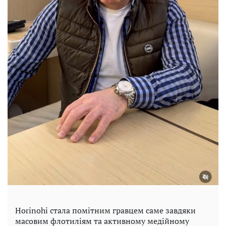
Horinohi стала помітним гравцем саме завдяки
масовим флотиліям та активному медійному