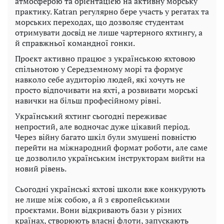
атмосферою та орієнтацією на активну морську
практику. Katran регулярно бере участь у регатах та
морських переходах, що дозволяє студентам
отримувати досвід не лише чартерного яхтингу, а
й справжньої командної гонки.
Проєкт активно працює з українською яхтовою
спільнотою у Середземному морі та формує
навколо себе аудиторію людей, які хочуть не
просто відпочивати на яхті, а розвивати морські
навички на більш професійному рівні.
Український яхтинг сьогодні переживає
непростий, але водночас дуже цікавий період.
Через війну багато шкіл були змушені повністю
перейти на міжнародний формат роботи, але саме
це дозволило українським інструкторам вийти на
новий рівень.
Сьогодні українські яхтові школи вже конкурують
не лише між собою, а й з європейськими
проєктами. Вони відкривають бази у різних
країнах, створюють власні флоти, запускають