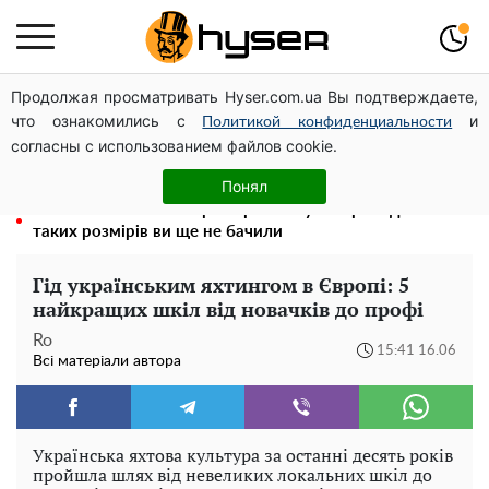
Продолжая просматривать Hyser.com.ua Вы подтверждаете,
Гола Олена Тополя у цікавих позах змусила відвисати
что ознакомились с
и
щелепи: злив відео – було лише початком
Политикой конфиденциальности
согласны с использованием файлов cookie.
Олена Тополя злив відео – це далеко не все: фронтмен
"Антитіла" Тарас Тополя став наступним
Понял
Повністю гола Анна Трінчер блиснула "принадами":
таких розмірів ви ще не бачили
Гід українським яхтингом в Європі: 5
найкращих шкіл від новачків до профі
Ro
15:41 16.06
Всі матеріали автора
Українська яхтова культура за останні десять років
пройшла шлях від невеликих локальних шкіл до