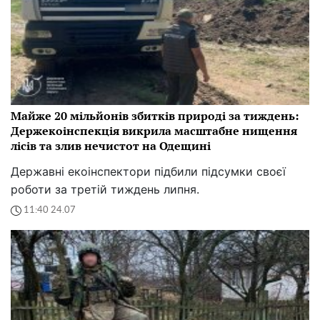
Майже 20 мільйонів збитків природі за тиждень:
Держекоінспекція викрила масштабне нищення
лісів та злив нечистот на Одещині
Державні екоінспектори підбили підсумки своєї
роботи за третій тиждень липня.
11:40 24.07