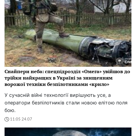
Снайпери неба: спецпідрозділ «Омега» увійшов до
трійки найкращих в Україні за знищенням
ворожої техніки безпілотниками «крило»
У сучасній війні технології вирішують усе, а
оператори безпілотників стали новою елітою поля
бою.
11:05 24.07