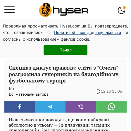
Продолжая просматривать Hyser.com.ua Вы подтверждаете,
Дрони із націнкою: Олександр Конотопський вивів
что ознакомились с
и
мільйони оборонного бюджету через фіктивну фірму в
Политикой конфиденциальности
согласны с использованием файлов cookie.
Естонії
Гола Олена Тополя у цікавих позах змусила відвисати
Понял
щелепи: злив відео – було лише початком
Спецназ диктує правила: еліта з "Омеги"
розгромила суперників на благодійному
футбольному турнірі
Ro
12:10 15.06
Всі матеріали автора
Наші захисники доводять, що вони найкращі
абсолютно в усьому — і в плануванні таємних
спецоперацій, і на спортивному майданчику.