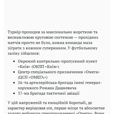
Турнір проходив за максимально жорсткою та
виснажливою круговою системою — прохідних
матчів просто не було, кожна команда мала
зіграти з кожним суперником. У футбольному
заліку зійшлися:
Окремий контрольно-пропускний пункт
«Київ» (ОКПП «Київ»)
Центр спеціального призначення «Омега»
(ЦСП «ОМЕГА»)
26-та артилерійська бригада імені генерал-
хорунжого Романа Дашкевича
37-ма бригада тактичної авіації
У цій напруженій та емоційній боротьбі, де
характер вирішував усе, перше місце та абсолютне
золото вибороли спецпризначенці «Омеги». Вони