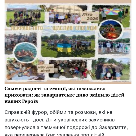
Сльози радості та емоції, які неможливо
приховати: як закарпатське диво змінило дітей
наших Героїв
Справжній фурор, обійми та розмови, які не
вщухають і досі. Діти українських захисників
повернулися з таємничої подорожі до Закарпаття,
яка перевернула їхнє уявлення про літній