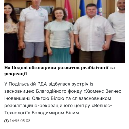
На Подолі обговорили розвиток реабілітації та
рекреації
У Подільській РДА відбулася зустріч із
засновницею Благодійного фонду «Хюменс Велнес
Іновейшен» Ольгою Білою та співзасновником
реабілітаційно-рекреаційного центру «Велнес-
Технології» Володимиром Білим.
16:55 05.08