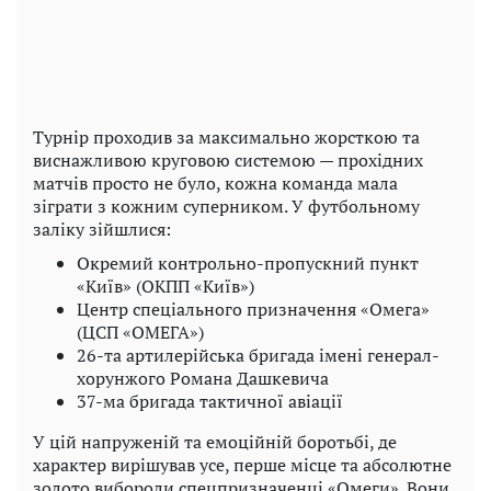
Турнір проходив за максимально жорсткою та
виснажливою круговою системою — прохідних
матчів просто не було, кожна команда мала
зіграти з кожним суперником. У футбольному
заліку зійшлися:
Окремий контрольно-пропускний пункт
«Київ» (ОКПП «Київ»)
Центр спеціального призначення «Омега»
(ЦСП «ОМЕГА»)
26-та артилерійська бригада імені генерал-
хорунжого Романа Дашкевича
37-ма бригада тактичної авіації
У цій напруженій та емоційній боротьбі, де
характер вирішував усе, перше місце та абсолютне
золото вибороли спецпризначенці «Омеги». Вони