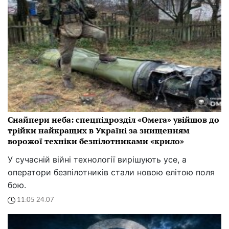
Снайпери неба: спецпідрозділ «Омега» увійшов до
трійки найкращих в Україні за знищенням
ворожої техніки безпілотниками «крило»
У сучасній війні технології вирішують усе, а
оператори безпілотників стали новою елітою поля
бою.
11:05 24.07