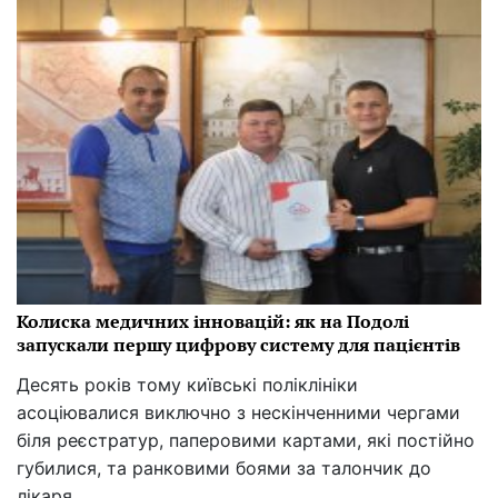
Колиска медичних інновацій: як на Подолі
запускали першу цифрову систему для пацієнтів
Десять років тому київські поліклініки
асоціювалися виключно з нескінченними чергами
біля реєстратур, паперовими картами, які постійно
губилися, та ранковими боями за талончик до
лікаря.