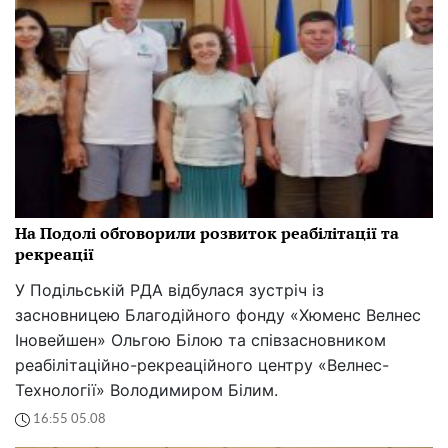
На Подолі обговорили розвиток реабілітації та
рекреації
У Подільській РДА відбулася зустріч із
засновницею Благодійного фонду «Хюменс Велнес
Іновейшен» Ольгою Білою та співзасновником
реабілітаційно-рекреаційного центру «Велнес-
Технології» Володимиром Білим.
16:55 05.08