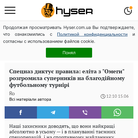
Продолжая просматривать Hyser.com.ua Вы подтверждаете,
Повністю гола Анна Трінчер блиснула "принадами":
что ознакомились с
и
таких розмірів ви ще не бачили
Политикой конфиденциальности
согласны с использованием файлов cookie.
Такої закуски завжди виявляється мало: рецепт
помідорів по-корейськи із солодким перцем та
Понял
морквою на зиму
Спецназ диктує правила: еліта з "Омеги"
розгромила суперників на благодійному
футбольному турнірі
Ro
12:10 15.06
Всі матеріали автора
Наші захисники доводять, що вони найкращі
абсолютно в усьому — і в плануванні таємних
спецоперацій, і на спортивному майданчику.