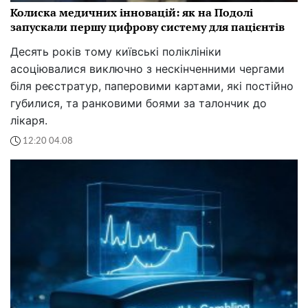
Колиска медичних інновацій: як на Подолі
запускали першу цифрову систему для пацієнтів
Десять років тому київські поліклініки
асоціювалися виключно з нескінченними чергами
біля реєстратур, паперовими картами, які постійно
губилися, та ранковими боями за талончик до
лікаря.
12:20 04.08