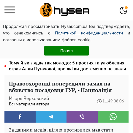
Продолжая просматривать Hyser.com.ua Вы подтверждаете,
Дрони із націнкою: Олександр Конотопський вивів
что ознакомились с
и
мільйони оборонного бюджету через фіктивну фірму в
Политикой конфиденциальности
согласны с использованием файлов cookie.
Естонії
Гола Олена Тополя у цікавих позах змусила відвисати
Понял
щелепи: злив відео – було лише початком
Тому й виглядає так молодо: 5 простих та улюблених
страв Алли Пугачової, про які ви достеменно не знали
Правоохоронці попередили замах на
вбивство посадовця ГУР, - Нацполіція
Игорь Верховский
11:49 08.06
Всі матеріали автора
За даними медіа, ціллю противника мав стати