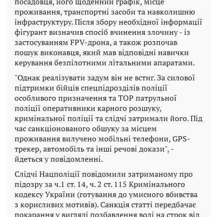
посадовця, його щоденний графік, місце
проживання, транспортні засоби та навколишню
інфраструктуру. Після збору необхідної інформації
фігурант визначив спосіб вчинення злочину - із
застосуванням FPV-дрона, а також розпочав
пошук виконавця, який мав відповідні навички
керування безпілотними літальними апаратами.
"Однак реалізувати задум він не встиг. За силової
підтримки бійців спецпідрозділів поліції
особливого призначення та ТОР патрульної
поліції оперативники карного розшуку,
кримінальної поліції та слідчі затримали його. Під
час санкціонованого обшуку за місцем
проживання вилучено мобільні телефони, GPS-
трекер, автомобіль та інші речові докази", -
йдеться у повідомленні.
Слідчі Нацполіції повідомили затриманому про
підозру за ч.1 ст. 14, ч. 2 ст. 115 Кримінального
кодексу України (готування до умисного вбивства
з корисливих мотивів). Санкція статті передбачає
покарання у вигляді позбавлення волі на строк від