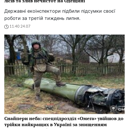
лісів та злив нечистот на Одещині
Державні екоінспектори підбили підсумки своєї
роботи за третій тиждень липня.
11:40 24.07
Снайпери неба: спецпідрозділ «Омега» увійшов до
трійки найкращих в Україні за знищенням