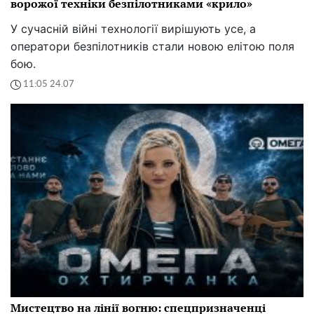
ворожої техніки безпілотниками «крило»
У сучасній війні технології вирішують усе, а
оператори безпілотників стали новою елітою поля
бою.
11:05 24.07
Мистецтво на лінії вогню: спецпризначенці