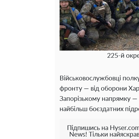
225-й окр
Військовослужбовці полк
фронту — від оборони Харк
Запорізькому напрямку — 
найбільш боєздатних підр
Підпишись на Hyser.com
News! Тільки найяскрав