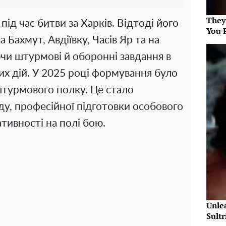
They
під час битви за Харків. Відтоді його
You 
а Бахмут, Авдіївку, Часів Яр та на
чи штурмові й оборонні завдання в
их дій. У 2025 році формування було
турмового полку. Це стало
ду, професійної підготовки особового
ативності на полі бою.
Unle
Sultr