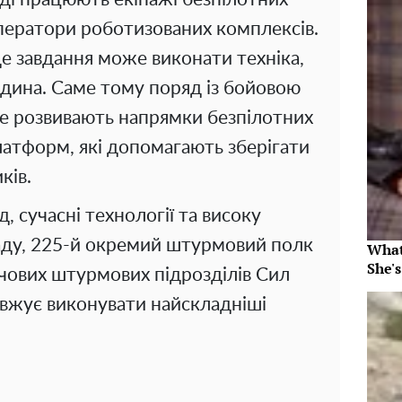
оператори роботизованих комплексів.
де завдання може виконати техніка,
дина. Саме тому поряд із бойовою
е розвивають напрямки безпілотних
латформ, які допомагають зберігати
ків.
 сучасні технології та високу
аду, 225-й окремий штурмовий полк
What
She's
чових штурмових підрозділів Сил
вжує виконувати найскладніші