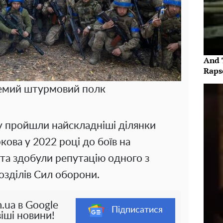
And 
Raps
емий штурмовий полк
у пройшли найскладніші ділянки
ова у 2022 році до боїв на
та здобули репутацію одного з
озділів Сил оборони.
.ua в Google
Підписатися
іші новини!