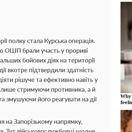
ії полку стала Курська операція.
о ОШП брали участь у прориві
альших бойових діях на території
одії вкотре підтвердили здатність
іяти рішуче та ефективно навіть у
 лише стримуючи противника, а й
Why t
та змушуючи його реагувати на дії
feeli
ня на Запорізькому напрямку,
ля. Тут військовослужбовці щодня