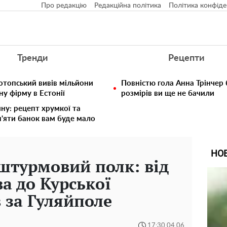
Про редакцію
Редакційна політика
Політика конфіде
Тренди
Рецепти
отопський вивів мільйони
Повністю гола Анна Трінчер
у фірму в Естонії
розмірів ви ще не бачили
ину: рецепт хрумкої та
п'яти банок вам буде мало
НО
штурмовий полк: від
а до Курської
в за Гуляйполе
17:30 04.06