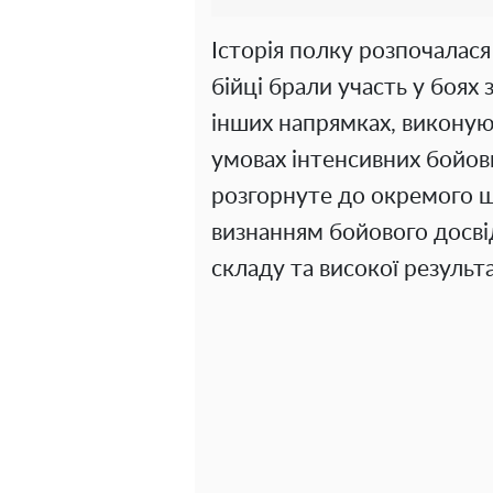
Історія полку розпочалася 
бійці брали участь у боях з
інших напрямках, виконую
умовах інтенсивних бойов
розгорнуте до окремого ш
визнанням бойового досві
складу та високої результ