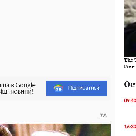
The T
Free
Ос
.ua в Google
Підписатися
іші новини!
09:4
16:3