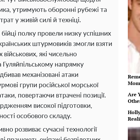
ика, утримують оборонні рубежі та
рат у живій силі й техніці.
бійці полку провели низку успішних
українських штурмовиків змогли взяти
 військових, які чисельно
а Гуляйпільському напрямку
дбивав механізовані атаки
Reme
Mome
рмові групи російської морської
Are 
таки, повертаючи втрачені позиції.
Othe
рдженням високої підготовки,
Holl
ності особового складу.
Reali
но розвиває сучасні технології
аді працюють екіпажі безпілотних