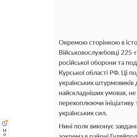
Окремою сторінкою в істор
Військовослужбовці 225-г
російської оборони та под
Курської області РФ. Ці п
українських штурмовиків д
найскладніших умовах, не
перехоплюючи ініціативу 
українських сил.
Нині полк виконує завдан
зокрема в районі Гуляйпо