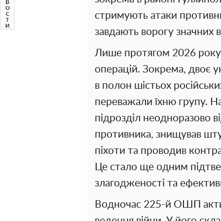
стримують атаки противн
завдають ворогу значних вт
Лише протягом 2026 року 
операцій. Зокрема, двоє 
в полон шістьох російських
переважали їхню групу. Н
підрозділ неодноразово ві
противника, знищував шту
піхоти та проводив контра
Це стало ще одним підтве
злагодженості та ефектив
Водночас 225-й ОШП актив
ведення війни. У його скл