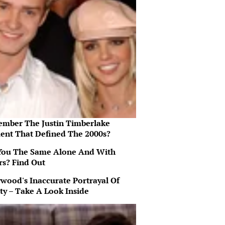
mber The Justin Timberlake
nt That Defined The 2000s?
You The Same Alone And With
rs? Find Out
ywood's Inaccurate Portrayal Of
ty – Take A Look Inside