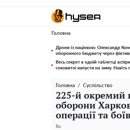
Головна
Дрони із націнкою: Олександр Кон
оборонного бюджету через фіктивн
Весь секрет в одній таблетці аспір
соковитої капусти на зиму. Навіть 
Головна
Суспільство
225-й окремий 
оборони Харков
операції та бої
Ro