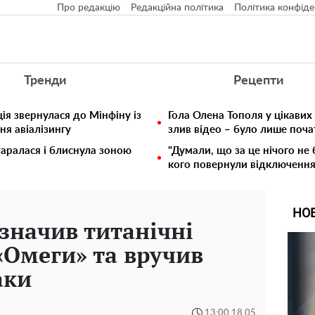
Про редакцію
Редакційна політика
Політика конфіде
Тренди
Рецепти
ія звернулася до Мінфіну із
Гола Олена Тополя у цікавих
ня авіалізингу
злив відео – було лише поч
таралася і блиснула зоною
"Думали, що за це нічого не 
кого повернули відключення 
НО
значив титанічні
«Омеги» та вручив
аки
13:00 18.05