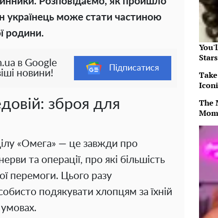
динники. Розповідаємо, як пройшло
н українець може стати частиною
ої родини.
You'
Star
.ua в Google
Підписатися
іші новини!
Take
Icon
довій: зброя для
The 
Mom
ділу «Омега» — це завжди про
нерви та операції, про які більшість
ої перемоги. Цього разу
обисто подякувати хлопцям за їхній
 умовах.