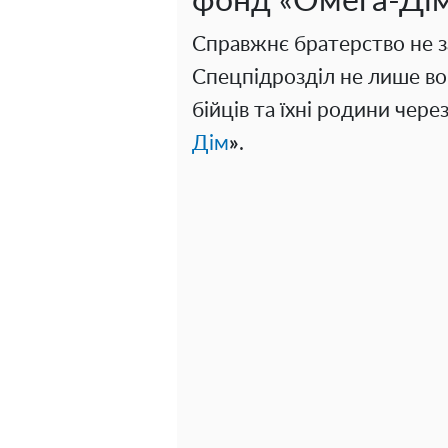
фонд «Омега-Ді
Справжнє братерство не за
Спецпідрозділ не лише вою
бійців та їхні родини чер
Дім
»
.