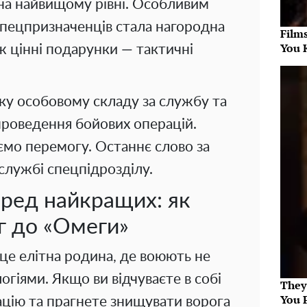
на найвищому рівні. Особливим
спецпризначенців стала нагородна
Film
You 
ж цінні подарунки — тактичні
у особовому складу за службу та
 проведення бойових операцій.
мо перемогу. Останнє слово за
службі спецпідрозділу.
еред найкращих: як
г до «Омеги»
це елітна родина, де воюють не
огіями. Якщо ви відчуваєте в собі
They
You 
ацію та прагнете знищувати ворога