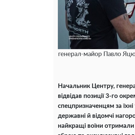
генерал-майор Павло Яцюк
Начальник Центру, генер
відвідав позиції 3-го окр
спецпризначенцям за їхні 
державні й відомчі нагор
найкращі воїни отримали