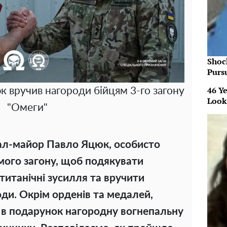
Shoc
Purs
46 Ye
 вручив нагороди бійцям 3-го загону
Look
"Омеги"
ал-майор Павло Яцюк, особисто
емого загону, щоб подякувати
титанічні зусилля та вручити
оди. Окрім орденів та медалей,
 в подарунок нагородну вогнепальну