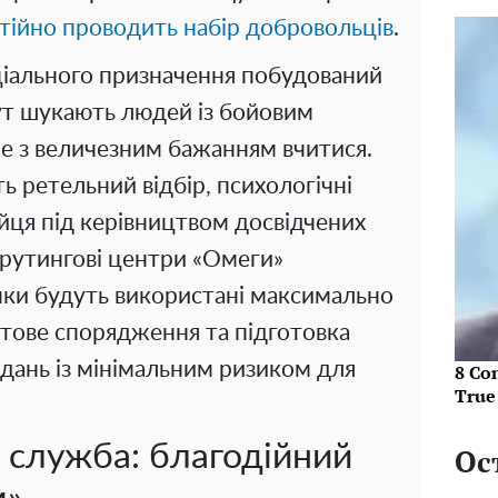
стійно проводить набір добровольців
.
ціального призначення побудований
Тут шукають людей із бойовим
ле з величезним бажанням вчитися.
 ретельний відбір, психологічні
ійця під керівництвом досвідчених
крутингові центри «Омеги»
чки будуть використані максимально
ітове спорядження та підготовка
вдань із мінімальним ризиком для
8 Co
True
 служба: благодійний
Ос