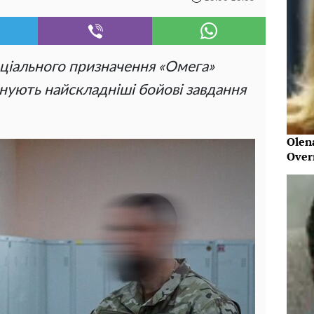
ціального призначення «Омега»
конують найскладніші бойові завдання
Olen
Over