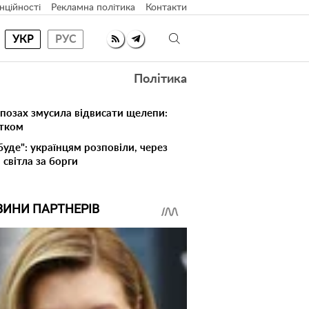
нційності
Рекламна політика
Контакти
УКР
РУС
Політика
 позах змусила відвисати щелепи:
атком
буде": українцям розповіли, через
світла за борги
ВИНИ ПАРТНЕРІВ