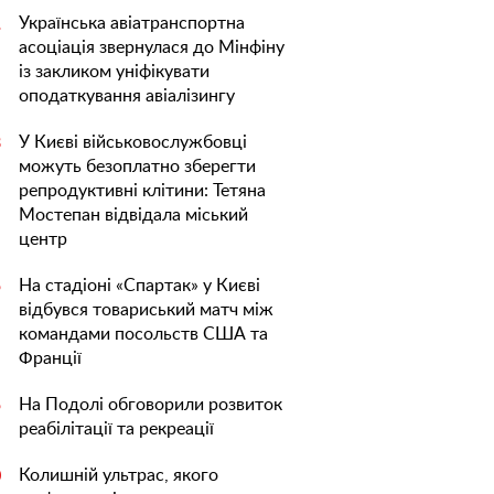
Українська авіатранспортна
1
асоціація звернулася до Мінфіну
із закликом уніфікувати
оподаткування авіалізингу
У Києві військовослужбовці
3
можуть безоплатно зберегти
репродуктивні клітини: Тетяна
Мостепан відвідала міський
центр
На стадіоні «Спартак» у Києві
5
відбувся товариський матч між
командами посольств США та
Франції
На Подолі обговорили розвиток
5
реабілітації та рекреації
Колишній ультрас, якого
0