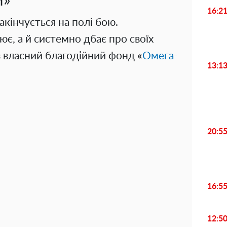
м»
16:2
кінчується на полі бою.
є, а й системно дбає про своїх
ез власний благодійний фонд
«
Омега-
13:1
20:5
16:5
12:5