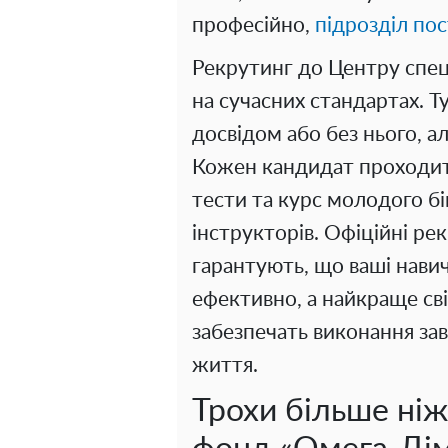
професійно,
підрозділ по
Рекрутинг до Центру спе
на сучасних стандартах. 
досвідом або без нього, а
Кожен кандидат проходить
тести та курс молодого б
інструкторів. Офіційні ре
гарантують, що ваші нави
ефективно, а найкраще св
забезпечать виконання за
життя.
Трохи більше ніж