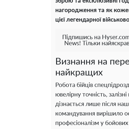
зброю та ексклюзивні го
нагородження та як коже
цієї легендарної військов
Підпишись на Hyser.com
News! Тільки найяскрав
Визнання на пере
найкращих
Робота бійців спецпідроз
ювелірну точність, залізні 
дізнається лише після наш
командування вирішило ос
професіоналізм у бойових