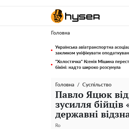
Головна
Українська авіатранспортна асоціац
закликом уніфікувати оподаткуван
"Холостячка" Ксенія Мішина перес
бікіні: надто широко розсунула
Головна
Суспільство
Павло Яцюк від
зусилля бійців 
державні відзн
Ro