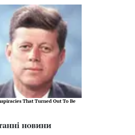
nspiracies That Turned Out To Be
танні новини