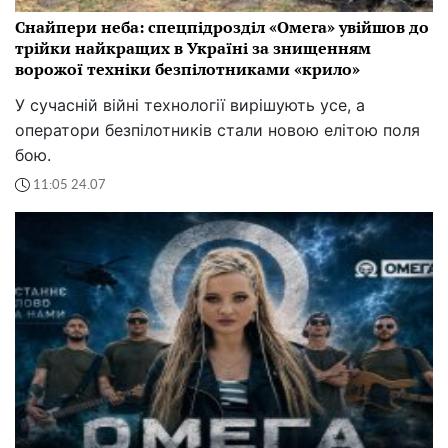
Снайпери неба: спецпідрозділ «Омега» увійшов до
трійки найкращих в Україні за знищенням
ворожої техніки безпілотниками «крило»
У сучасній війні технології вирішують усе, а
оператори безпілотників стали новою елітою поля
бою.
11:05 24.07