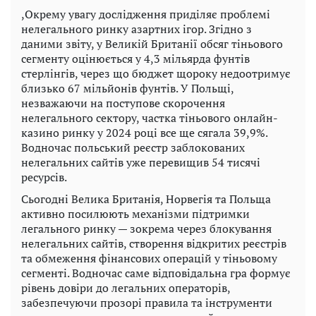
,Окрему увагу дослідження приділяє проблемі
нелегального ринку азартних ігор. Згідно з
даними звіту, у Великій Британії обсяг тіньового
сегменту оцінюється у 4,3 мільярда фунтів
стерлінгів, через що бюджет щороку недоотримує
близько 67 мільйонів фунтів. У Польщі,
незважаючи на поступове скорочення
нелегального сектору, частка тіньового онлайн-
казино ринку у 2024 році все ще сягала 39,9%.
Водночас польський реєстр заблокованих
нелегальних сайтів уже перевищив 54 тисячі
ресурсів.
Сьогодні Велика Британія, Норвегія та Польща
активно посилюють механізми підтримки
легального ринку — зокрема через блокування
нелегальних сайтів, створення відкритих реєстрів
та обмеження фінансових операцій у тіньовому
сегменті. Водночас саме відповідальна гра формує
рівень довіри до легальних операторів,
забезпечуючи прозорі правила та інструменти