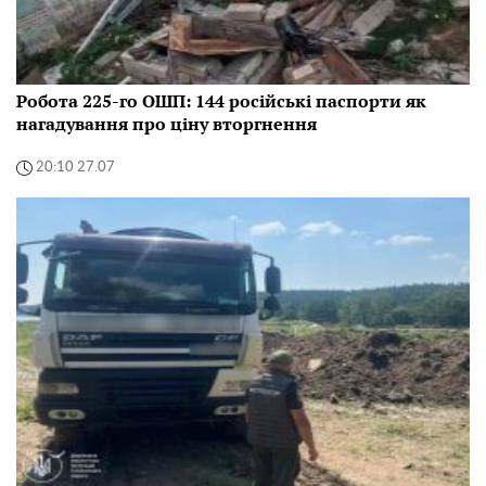
Робота 225-го ОШП: 144 російські паспорти як
нагадування про ціну вторгнення
20:10 27.07