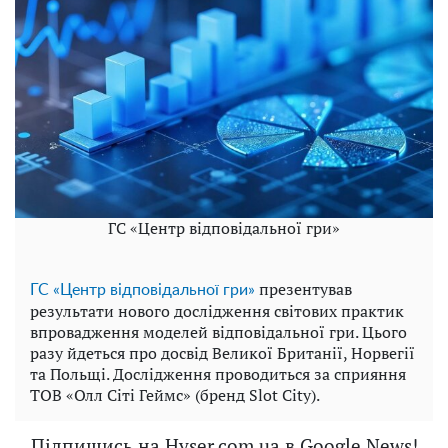
ГС «Центр відповідальної гри»
презентував
ГС «Центр відповідальної гри»
результати нового дослідження світових практик
впровадження моделей відповідальної гри. Цього
разу йдеться про досвід Великої Британії, Норвегії
та Польщі. Дослідження проводиться за сприяння
ТОВ «Олл Сіті Геймс» (бренд Slot City).
Підпишись на Hyser.com.ua в Google News!