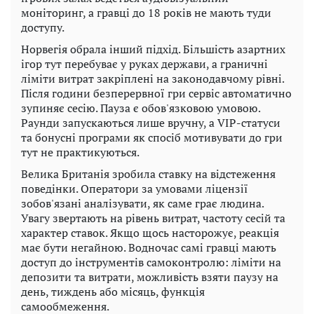
моніторинг, а гравці до 18 років не мають туди
доступу.
Норвегія обрала інший підхід. Більшість азартних
ігор тут перебуває у руках держави, а граничні
ліміти витрат закріплені на законодавчому рівні.
Після години безперервної гри сервіс автоматично
зупиняє сесію. Пауза є обов'язковою умовою.
Раунди запускаються лише вручну, а VIP-статуси
та бонусні програми як спосіб мотивувати до гри
тут не практикуються.
Велика Британія зробила ставку на відстеження
поведінки. Оператори за умовами ліцензії
зобов'язані аналізувати, як саме грає людина.
Увагу звертають на рівень витрат, частоту сесій та
характер ставок. Якщо щось насторожує, реакція
має бути негайною. Водночас самі гравці мають
доступ до інструментів самоконтролю: ліміти на
депозити та витрати, можливість взяти паузу на
день, тиждень або місяць, функція
самообмеження.