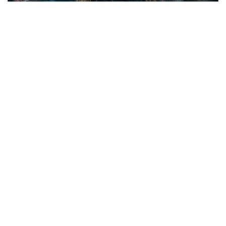
Валерія Охтирчанка презентує відеокліп "Омега" –
музичну історію про українських воїнів,
братерство та сімейні цінності
Українська співачка, авторка пісень та
військовослужбовиця Валерія
Охтирчанкапрезентує відеокліп на авторську
композицію «Омега», присвячену воїнам Центру
спеціального призначення «Омега» Національної
гвардії України.
13:55 22.07
Читати далі