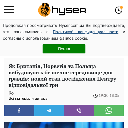
Продолжая просматривать Hyser.com.ua Вы подтверждаете,
Павло Прудніков та його дивовижна кар'єра від актора
что ознакомились с
и
у російському театрі до номінанта у керівники
Политикой конфиденциальности
согласны с использованием файлов cookie.
Федерації профспілок
Тому й виглядає так молодо: 5 простих та улюблених
Понял
страв Алли Пугачової, про які ви достеменно не знали
Як Британія, Норвегія та Польща
вибудовують безпечне середовище для
гравців: новий етап дослідження Центру
відповідальної гри
Ro
19:30 18.05
Всі матеріали автора