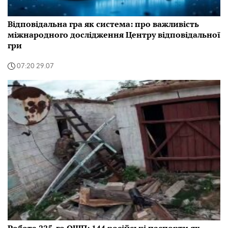
Відповідальна гра як система: про важливість
міжнародного дослідження Центру відповідальної
гри
07:20 29.07
Робота 225-го ОШП: 144 російські паспорти як