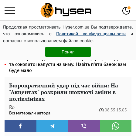
Продолжая просматривать Hyser.com.ua Вы подтверждаете,
Чи може Поштова площа стати головною точкою
что ознакомились с
и
входу до історичного Києва
Политикой конфиденциальности
согласны с использованием файлов cookie.
Олена Тополя злив відео – це далеко не все: фронтмен
"Антитіла" Тарас Тополя став наступним
Понял
Весь секрет в одній таблетці аспірину: рецепт хрумкої
та соковитої капусти на зиму. Навіть п'яти банок вам
буде мало
Бюрократичний удар під час війни: На
"Акцентах" розкрили шокуючі зміни в
поліклініках
Ro
08:55 15.05
Всі матеріали автора