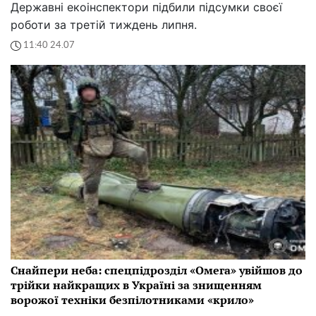
Державні екоінспектори підбили підсумки своєї
роботи за третій тиждень липня.
11:40 24.07
Снайпери неба: спецпідрозділ «Омега» увійшов до
трійки найкращих в Україні за знищенням
ворожої техніки безпілотниками «крило»