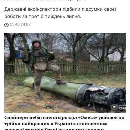
Державні екоінспектори підбили підсумки своєї
роботи за третій тиждень липня.
11:40 24.07
Снайпери неба: спецпідрозділ «Омега» увійшов до
трійки найкращих в Україні за знищенням
ворожої техніки безпілотниками «крило»