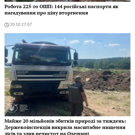
Робота 225-го ОШП: 144 російські паспорти як
нагадування про ціну вторгнення
20:10 27.07
Майже 20 мільйонів збитків природі за тиждень:
Держекоінспекція викрила масштабне нищення
лісів та злив нечистот на Одещині