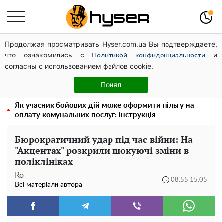
Продолжая просматривать Hyser.com.ua Вы подтверждаете,
Повністю гола Анна Трінчер блиснула "принадами":
что ознакомились с
и
таких розмірів ви ще не бачили
Политикой конфиденциальности
согласны с использованием файлов cookie.
Таку смакоту ви відкриватимете банку за банкою:
рецепт помідорів дольками з цибулею та олією на
Понял
зиму
Як учасник бойових дій може оформити пільгу на
оплату комунальних послуг: інструкція
Бюрократичний удар під час війни: На
"Акцентах" розкрили шокуючі зміни в
поліклініках
Ro
08:55 15.05
Всі матеріали автора