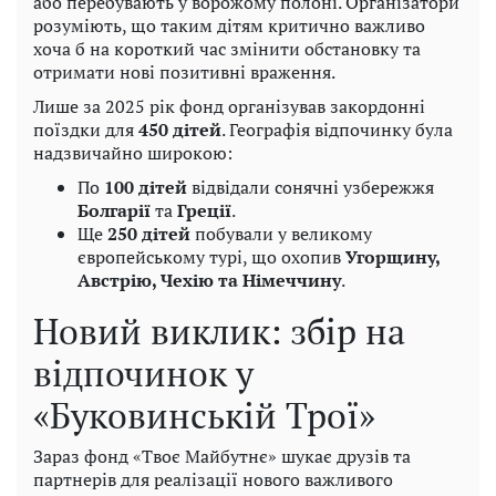
або перебувають у ворожому полоні. Організатори
розуміють, що таким дітям критично важливо
хоча б на короткий час змінити обстановку та
отримати нові позитивні враження.
Лише за 2025 рік фонд організував закордонні
поїздки для
450 дітей
. Географія відпочинку була
надзвичайно широкою:
По
100 дітей
відвідали сонячні узбережжя
Болгарії
та
Греції
.
Ще
250 дітей
побували у великому
європейському турі, що охопив
Угорщину,
Австрію, Чехію та Німеччину
.
Новий виклик: збір на
відпочинок у
«Буковинській Трої»
Зараз фонд «Твоє Майбутнє» шукає друзів та
партнерів для реалізації нового важливого