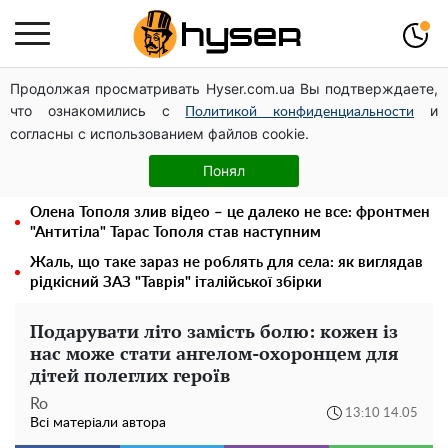
Продолжая просматривать Hyser.com.ua Вы подтверждаете,
Українська авіатранспортна асоціація звернулася до
что ознакомились с
и
Мінфіну із закликом уніфікувати оподаткування
Политикой конфиденциальности
согласны с использованием файлов cookie.
авіалізингу
Місяць без світла, лютий холод та комунальні платежі
Понял
на тисячі гривень: народ "ламають" у відключення
Олена Тополя злив відео – це далеко не все: фронтмен
"Антитіла" Тарас Тополя став наступним
Жаль, що таке зараз не роблять для села: як виглядав
рідкісний ЗАЗ "Таврія" італійської збірки
Подарувати літо замість болю: кожен із
нас може стати ангелом-охоронцем для
дітей полеглих героїв
Ro
13:10 14.05
Всі матеріали автора