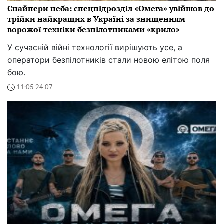
Снайпери неба: спецпідрозділ «Омега» увійшов до
трійки найкращих в Україні за знищенням
ворожої техніки безпілотниками «крило»
У сучасній війні технології вирішують усе, а
оператори безпілотників стали новою елітою поля
бою.
11:05 24.07