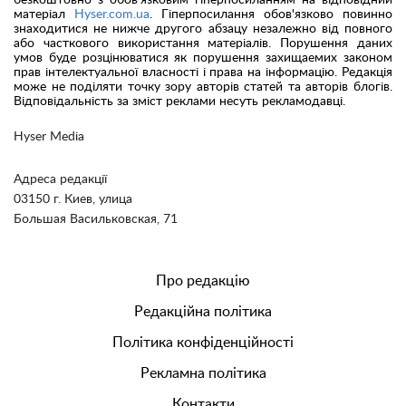
безкоштовно з обов'язковим гіперпосиланням на відповідний
матеріал
Hyser.com.ua
. Гіперпосилання обов'язково повинно
знаходитися не нижче другого абзацу незалежно від повного
або часткового використання матеріалів. Порушення даних
умов буде розцінюватися як порушення захищаемих законом
прав інтелектуальної власності і права на інформацію. Редакція
може не поділяти точку зору авторів статей та авторів блогів.
Відповідальність за зміст реклами несуть рекламодавці.
Hyser Media
Адреса редакції
03150 г. Киев, улица
Большая Васильковская, 71
Про редакцію
Редакційна політика
Політика конфіденційності
Рекламна політика
Контакти