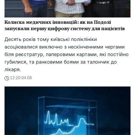
Колиска медичних інновацій: як на Подолі
запускали першу цифрову систему для пацієнтів
Десять років тому київські поліклініки
асоціювалися виключно з нескінченними чергами
біля реєстратур, паперовими картами, які постійно
губилися, та ранковими боями за талончик до
лікаря.
12:20 04.08