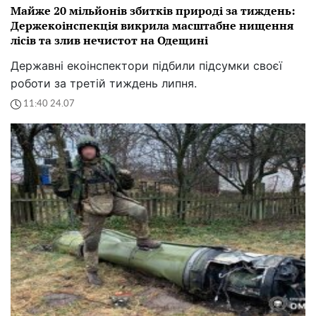
Майже 20 мільйонів збитків природі за тиждень:
Держекоінспекція викрила масштабне нищення
лісів та злив нечистот на Одещині
Державні екоінспектори підбили підсумки своєї
роботи за третій тиждень липня.
11:40 24.07