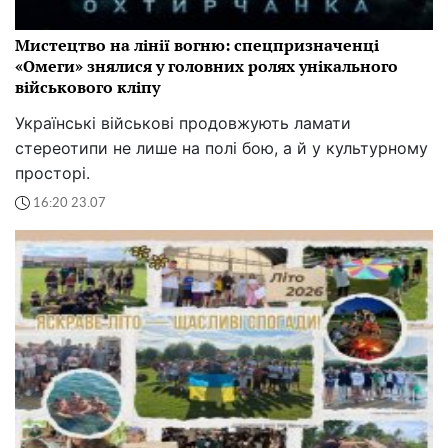
Мистецтво на лінії вогню: спецпризначенці
«Омеги» знялися у головних ролях унікального
військового кліпу
Українські військові продовжують ламати
стереотипи не лише на полі бою, а й у культурному
просторі.
16:20 23.07