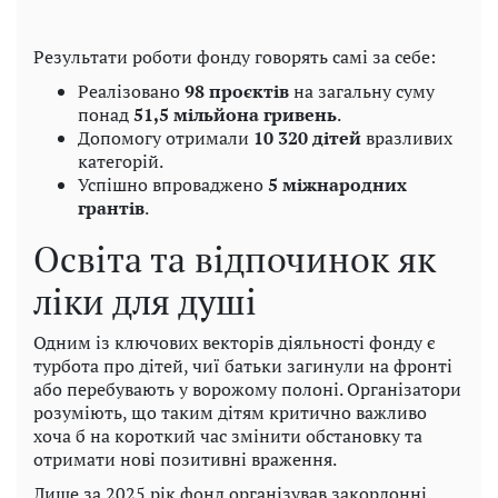
Результати роботи фонду говорять самі за себе:
Реалізовано
98 проєктів
на загальну суму
понад
51,5 мільйона гривень
.
Допомогу отримали
10 320 дітей
вразливих
категорій.
Успішно впроваджено
5 міжнародних
грантів
.
Освіта та відпочинок як
ліки для душі
Одним із ключових векторів діяльності фонду є
турбота про дітей, чиї батьки загинули на фронті
або перебувають у ворожому полоні. Організатори
розуміють, що таким дітям критично важливо
хоча б на короткий час змінити обстановку та
отримати нові позитивні враження.
Лише за 2025 рік фонд організував закордонні