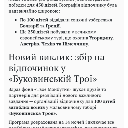
поїздки для
450 дітей
. Географія відпочинку була
надзвичайно широкою:
По
100 дітей
відвідали сонячні узбережжя
Болгарії
та
Греції
.
Ще
250 дітей
побували у великому
європейському турі, що охопив
Угорщину,
Австрію, Чехію та Німеччину
.
Новий виклик: збір на
відпочинок у
«Буковинській Трої»
Зараз фонд «Твоє Майбутнє» шукає друзів та
партнерів для реалізації нового важливого
завдання — організації відпочинку для
100 дітей
загиблих воїнів
у мальовничому таборі
«Буковинська Троя»
.
Програма розрахована на 14 ночей і включає все