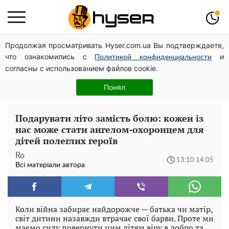
Продолжая просматривать Hyser.com.ua Вы подтверждаете,
Олена Тополя злив відео – це далеко не все: фронтмен
что ознакомились с
и
"Антитіла" Тарас Тополя став наступним
Политикой конфиденциальности
согласны с использованием файлов cookie.
Такої закуски завжди виявляється мало: рецепт
помідорів по-корейськи із солодким перцем та
Понял
морквою на зиму
Подарувати літо замість болю: кожен із
нас може стати ангелом-охоронцем для
дітей полеглих героїв
Ro
13:10 14.05
Всі матеріали автора
Коли війна забирає найдорожче — батька чи матір,
світ дитини назавжди втрачає свої барви. Проте ми
маємо силу повернути цим дітям віру в добро та