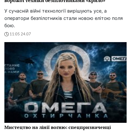
ворожої техніки безпілотниками «крило»
У сучасній війні технології вирішують усе, а
оператори безпілотників стали новою елітою поля
бою.
11:05 24.07
Мистецтво на лінії вогню: спецпризначенці