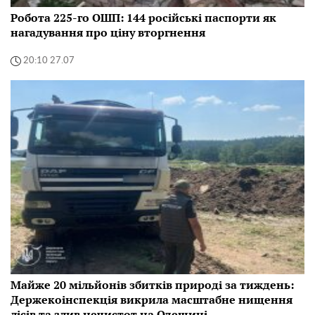
Робота 225-го ОШП: 144 російські паспорти як
нагадування про ціну вторгнення
20:10 27.07
Майже 20 мільйонів збитків природі за тиждень:
Держекоінспекція викрила масштабне нищення
лісів та злив нечистот на Одещині