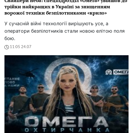
Снайпери неба: спецпідрозділ «Омега» увійшов до
трійки найкращих в Україні за знищенням
ворожої техніки безпілотниками «крило»
У сучасній війні технології вирішують усе, а
оператори безпілотників стали новою елітою поля
бою.
11:05 24.07