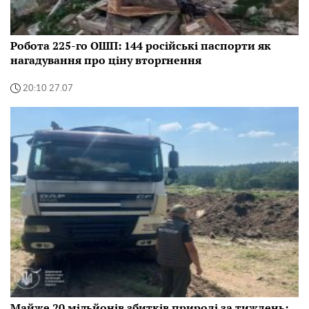
Робота 225-го ОШП: 144 російські паспорти як
нагадування про ціну вторгнення
20:10 27.07
Майже 20 мільйонів збитків природі за тиждень: