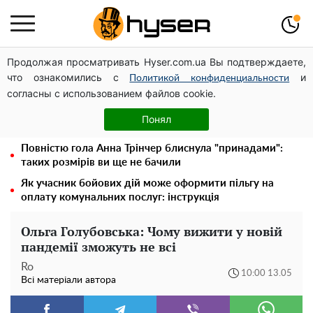
Продолжая просматривать Hyser.com.ua Вы подтверждаете,
Дрони із націнкою: Олександр Конотопський вивів
что ознакомились с
и
мільйони оборонного бюджету через фіктивну фірму в
Политикой конфиденциальности
согласны с использованием файлов cookie.
Естонії
Гола Олена Тополя у цікавих позах змусила відвисати
Понял
щелепи: злив відео – було лише початком
Повністю гола Анна Трінчер блиснула "принадами":
таких розмірів ви ще не бачили
Як учасник бойових дій може оформити пільгу на
оплату комунальних послуг: інструкція
Ольга Голубовська: Чому вижити у новій
пандемії зможуть не всі
Ro
10:00 13.05
Всі матеріали автора