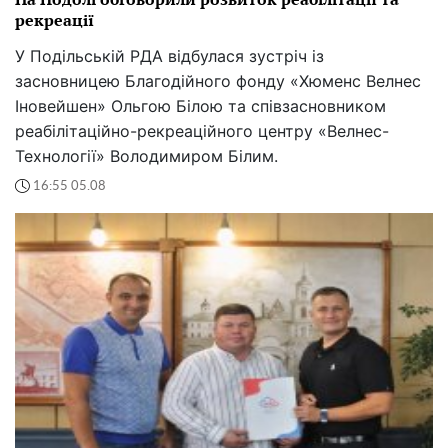
рекреації
У Подільській РДА відбулася зустріч із
засновницею Благодійного фонду «Хюменс Велнес
Іновейшен» Ольгою Білою та співзасновником
реабілітаційно-рекреаційного центру «Велнес-
Технології» Володимиром Білим.
16:55 05.08