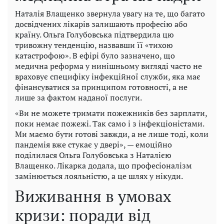
Наталія Влащенко звернула увагу на те, що багато
досвідчених лікарів залишають професію або
країну. Ольга Голубовська підтвердила цю
тривожну тенденцію, назвавши її «тихою
катастрофою». В ефірі було зазначено, що
медична реформа у нинішньому вигляді часто не
враховує специфіку інфекційної служби, яка має
фінансуватися за принципом готовності, а не
лише за фактом наданої послуги.
«Ви не можете тримати пожежників без зарплати,
поки немає пожежі. Так само і з інфекціоністами.
Ми маємо бути готові завжди, а не лише тоді, коли
пандемія вже стукає у двері», — емоційно
поділилася Ольга Голубовська з Наталією
Влащенко. Лікарка додала, що професіоналізм
замінюється лояльністю, а це шлях у нікуди.
Виживання в умовах
кризи: поради від