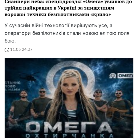
Снайпери неба: спецпідрозділ «Омега» увійшов до
трійки найкращих в Україні за знищенням
ворожої техніки безпілотниками «крило»
У сучасній війні технології вирішують усе, а
оператори безпілотників стали новою елітою поля
бою.
11:05 24.07