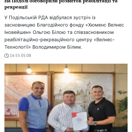
На Подолі обговорили розвиток реабілітації та
рекреації
У Подільській РДА відбулася зустріч із
засновницею Благодійного фонду «Хюменс Велнес
Іновейшен» Ольгою Білою та співзасновником
реабілітаційно-рекреаційного центру «Велнес-
Технології» Володимиром Білим.
16:55 05.08