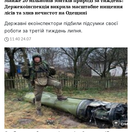
Майже 20 мільйонів збитків природі за тиждень:
Держекоінспекція викрила масштабне нищення
лісів та злив нечистот на Одещині
Державні екоінспектори підбили підсумки своєї
роботи за третій тиждень липня.
11:40 24.07