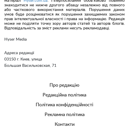
матеріал
Hyser.com.ua
. Гіперпосилання обов'язково повинно
знаходитися не нижче другого абзацу незалежно від повного
або часткового використання матеріалів. Порушення даних
умов буде розцінюватися як порушення захищаемих законом
прав інтелектуальної власності і права на інформацію. Редакція
може не поділяти точку зору авторів статей та авторів блогів.
Відповідальність за зміст реклами несуть рекламодавці.
Hyser Media
Адреса редакції
03150 г. Киев, улица
Большая Васильковская, 71
Про редакцію
Редакційна політика
Політика конфіденційності
Рекламна політика
Контакти