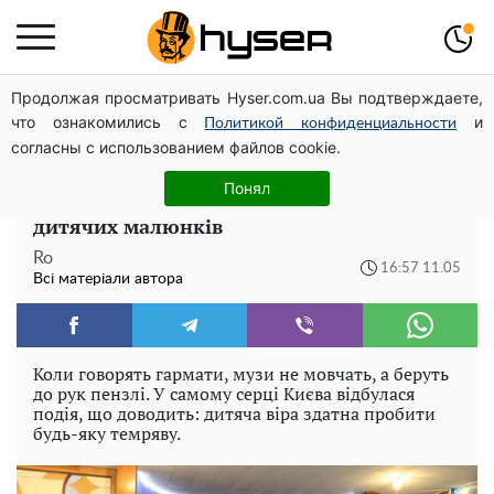
Продолжая просматривать Hyser.com.ua Вы подтверждаете,
Олена Тополя злив відео – це далеко не все: фронтмен
что ознакомились с
и
"Антитіла" Тарас Тополя став наступним
Политикой конфиденциальности
согласны с использованием файлов cookie.
Понад 5000 робіт про біль та надію: У
Понял
Києві презентували альманах найкращих
дитячих малюнків
Ro
16:57 11.05
Всі матеріали автора
Коли говорять гармати, музи не мовчать, а беруть
до рук пензлі. У самому серці Києва відбулася
подія, що доводить: дитяча віра здатна пробити
будь-яку темряву.