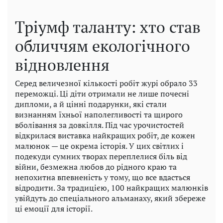
Тріумф таланту: хто став
обличчям екологічного
відновлення
Серед величезної кількості робіт журі обрало 33
переможці. Ці діти отримали не лише почесні
дипломи, а й цінні подарунки, які стали
визнанням їхньої наполегливості та щирого
вболівання за довкілля. Під час урочистостей
відкрилася виставка найкращих робіт, де кожен
малюнок — це окрема історія. У цих світлих і
подекуди сумних творах переплелися біль від
війни, безмежна любов до рідного краю та
непохитна впевненість у тому, що все вдасться
відродити. За традицією, 100 найкращих малюнків
увійдуть до спеціального альманаху, який збереже
ці емоції для історії.