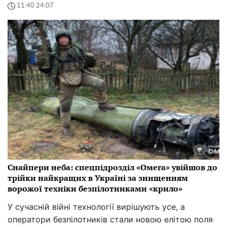
11:40 24.07
Снайпери неба: спецпідрозділ «Омега» увійшов до
трійки найкращих в Україні за знищенням
ворожої техніки безпілотниками «крило»
У сучасній війні технології вирішують усе, а
оператори безпілотників стали новою елітою поля