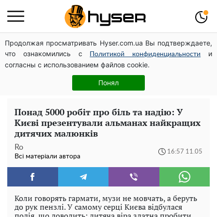
Продолжая просматривать Hyser.com.ua Вы подтверждаете,
Чи може Поштова площа стати головною точкою
что ознакомились с
и
входу до історичного Києва
Политикой конфиденциальности
согласны с использованием файлов cookie.
Дрони із націнкою: Олександр Конотопський вивів
мільйони оборонного бюджету через фіктивну фірму в
Понял
Естонії
Понад 5000 робіт про біль та надію: У
Києві презентували альманах найкращих
дитячих малюнків
Ro
16:57 11.05
Всі матеріали автора
Коли говорять гармати, музи не мовчать, а беруть
до рук пензлі. У самому серці Києва відбулася
подія, що доводить: дитяча віра здатна пробити