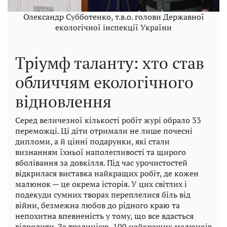
Олександр Субботенко, т.в.о. голови Державної
екологічної інспекції України
Тріумф таланту: хто став
обличчям екологічного
відновлення
Серед величезної кількості робіт журі обрало 33
переможці. Ці діти отримали не лише почесні
дипломи, а й цінні подарунки, які стали
визнанням їхньої наполегливості та щирого
вболівання за довкілля. Під час урочистостей
відкрилася виставка найкращих робіт, де кожен
малюнок — це окрема історія. У цих світлих і
подекуди сумних творах переплелися біль від
війни, безмежна любов до рідного краю та
непохитна впевненість у тому, що все вдасться
відродити. За традицією, 100 найкращих малюнків