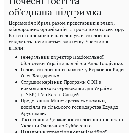
Почесні гості та
об’єднана підтримка
Церемонія зібрала разом представників влади,
міжнародних організацій та громадського сектору.
Кожен із промовців наголошував: екологічна
свідомість починається змалечку. Учасників
вітали:
Генеральний директор Національної
бібліотеки України для дітей Алла Гордієнко.
Голова екологічного комітету Верховної Ради
Олег Бондаренко.
Старший керівник Програми ООН з
навколишнього середовища для України
(UNEP) П’єр Карло Сандей.
Представник Міністерства економіки,
довкілля та сільського господарства Едуард
Арустамян.
Т.в.о. голови Державної екологічної інспекції
України Олександр Субботенко.
Начальник управління організаційної