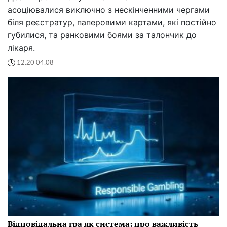
асоціювалися виключно з нескінченними чергами
біля реєстратур, паперовими картами, які постійно
губилися, та ранковими боями за талончик до
лікаря.
12:20 04.08
Відповідальна гра як система: про важливість