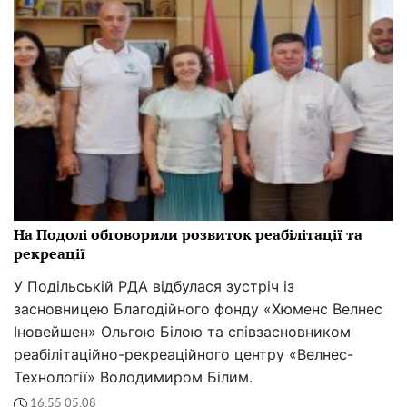
На Подолі обговорили розвиток реабілітації та
рекреації
У Подільській РДА відбулася зустріч із
засновницею Благодійного фонду «Хюменс Велнес
Іновейшен» Ольгою Білою та співзасновником
реабілітаційно-рекреаційного центру «Велнес-
Технології» Володимиром Білим.
16:55 05.08