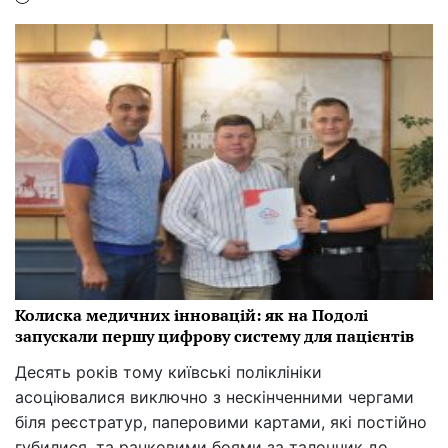
Колиска медичних інновацій: як на Подолі
запускали першу цифрову систему для пацієнтів
Десять років тому київські поліклініки
асоціювалися виключно з нескінченними чергами
біля реєстратур, паперовими картами, які постійно
губилися, та ранковими боями за талончик до