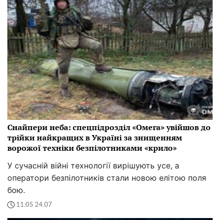
Снайпери неба: спецпідрозділ «Омега» увійшов до
трійки найкращих в Україні за знищенням
ворожої техніки безпілотниками «крило»
У сучасній війні технології вирішують усе, а
оператори безпілотників стали новою елітою поля
бою.
11:05 24.07