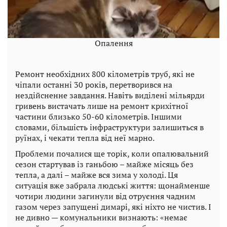
Опалення
Ремонт необхідних 800 кілометрів труб, які не
чіпали останні 30 років, перетворився на
нездійсненне завдання. Навіть виділені мільярди
гривень вистачать лише на ремонт крихітної
частини близько 50-60 кілометрів. Іншими
словами, більшість інфраструктури залишиться в
руїнах, і чекати тепла від неї марно.
Проблеми почалися ще торік, коли опалювальний
сезон стартував із ганьбою – майже місяць без
тепла, а далі – майже вся зима у холоді. Ця
ситуація вже забрала людські життя: щонайменше
чотири людини загинули від отруєння чадним
газом через запущені димарі, які ніхто не чистив. І
не дивно — комунальники визнають: «немає