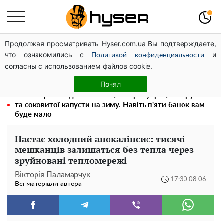
Продолжая просматривать Hyser.com.ua Вы подтверждаете,
Олена Тополя злив відео – це далеко не все: фронтмен
что ознакомились с
и
"Антитіла" Тарас Тополя став наступним
Политикой конфиденциальности
согласны с использованием файлов cookie.
Повністю гола Анна Трінчер блиснула "принадами":
таких розмірів ви ще не бачили
Понял
Весь секрет в одній таблетці аспірину: рецепт хрумкої
та соковитої капусти на зиму. Навіть п'яти банок вам
буде мало
Настає холодний апокаліпсис: тисячі
мешканців залишаться без тепла через
зруйновані тепломережі
Вікторія Паламарчук
17:30 08.06
Всі матеріали автора