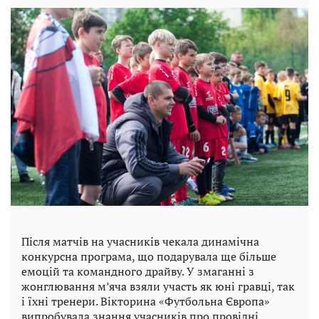
Після матчів на учасників чекала динамічна
конкурсна програма, що подарувала ще більше
емоцій та командного драйву. У змаганні з
жонглювання м’яча взяли участь як юні гравці, так
і їхні тренери. Вікторина «Футбольна Європа»
випробувала знання учасників про провідні