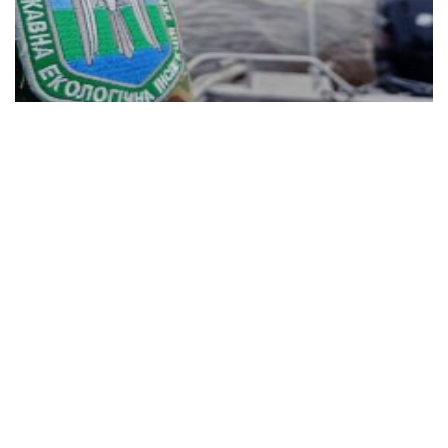
Відкрито набір на курс підготовки громадських
інспекторів з охорони довкілля
18:19 22.07
Читати далі
Усі права захищені.
Матеріали сайту
Hyser.com.ua
дозволяється використовувати
безкоштовно з обов'язковим гіперпосиланням на відповідний