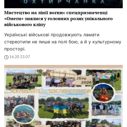
Мистецтво на лінії вогню: спецпризначенці
«Омеги» знялися у головних ролях унікального
військового кліпу
Українські військові продовжують ламати
стереотипи не лише на полі бою, а й у культурному
просторі.
16:20 23.07