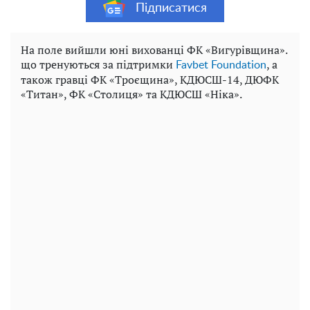
Підписатися
На поле вийшли юні вихованці ФК «Вигурівщина».
що тренуються за підтримки
, а
Favbet Foundation
також гравці ФК «Троєщина», КДЮСШ-14, ДЮФК
«Титан», ФК «Столиця» та КДЮСШ «Ніка».