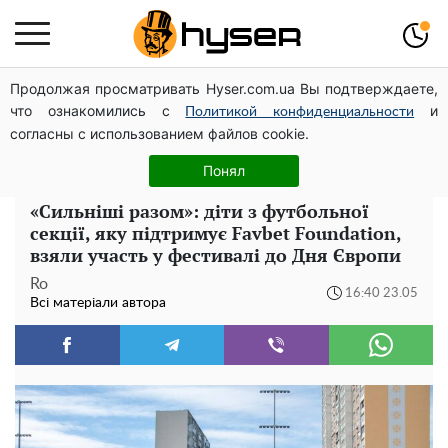
Продолжая просматривать Hyser.com.ua Вы подтверждаете,
Гола Олена Тополя у цікавих позах змусила відвисати
что ознакомились с
и
щелепи: злив відео – було лише початком
Политикой конфиденциальности
согласны с использованием файлов cookie.
Повністю гола Анна Трінчер блиснула "принадами":
таких розмірів ви ще не бачили
Понял
«Сильніші разом»: діти з футбольної
секції, яку підтримує Favbet Foundation,
взяли участь у фестивалі до Дня Європи
Ro
16:40 23.05
Всі матеріали автора