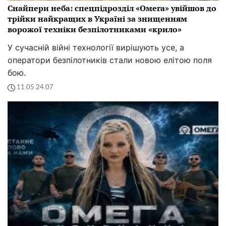
Снайпери неба: спецпідрозділ «Омега» увійшов до
трійки найкращих в Україні за знищенням
ворожої техніки безпілотниками «крило»
У сучасній війні технології вирішують усе, а
оператори безпілотників стали новою елітою поля
бою.
11:05 24.07