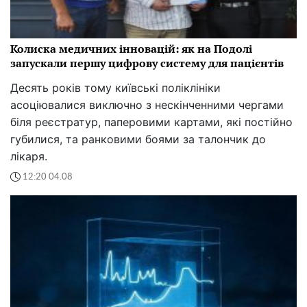
Колиска медичних інновацій: як на Подолі
запускали першу цифрову систему для пацієнтів
Десять років тому київські поліклініки
асоціювалися виключно з нескінченними чергами
біля реєстратур, паперовими картами, які постійно
губилися, та ранковими боями за талончик до
лікаря.
12:20 04.08