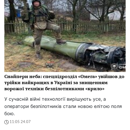
Снайпери неба: спецпідрозділ «Омега» увійшов до
трійки найкращих в Україні за знищенням
ворожої техніки безпілотниками «крило»
У сучасній війні технології вирішують усе, а
оператори безпілотників стали новою елітою поля
бою.
11:05 24.07