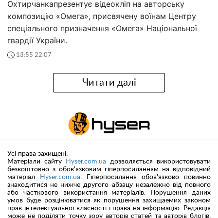
Охтирчанкапрезентує відеокліп на авторську
композицію «Омега», присвячену воїнам Центру
спеціального призначення «Омега» Національної
гвардії України.
13:55 22.07
Читати далі
Усі права захищені.
Матеріали сайту
Hyser.com.ua
дозволяється використовувати
безкоштовно з обов'язковим гіперпосиланням на відповідний
матеріал
Hyser.com.ua
. Гіперпосилання обов'язково повинно
знаходитися не нижче другого абзацу незалежно від повного
або часткового використання матеріалів. Порушення даних
умов буде розцінюватися як порушення захищаемих законом
прав інтелектуальної власності і права на інформацію. Редакція
може не поділяти точку зору авторів статей та авторів блогів.