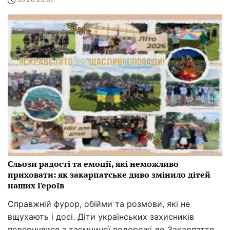
16:20 23.07
Сльози радості та емоції, які неможливо
приховати: як закарпатське диво змінило дітей
наших Героїв
Справжній фурор, обійми та розмови, які не
вщухають і досі. Діти українських захисників
повернулися з таємничої подорожі до Закарпаття,