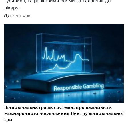
губилися, та ранковими боями за талончик до
лікаря.
12:20 04.08
Відповідальна гра як система: про важливість
міжнародного дослідження Центру відповідальної
гри