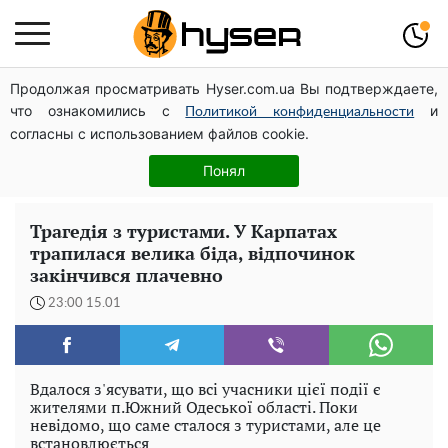
Продолжая просматривать Hyser.com.ua Вы подтверждаете,
Дрони із націнкою: Олександр Конотопський вивів
что ознакомились с
и
мільйони оборонного бюджету через фіктивну фірму в
Политикой конфиденциальности
согласны с использованием файлов cookie.
Естонії
Повністю гола Анна Трінчер блиснула "принадами":
Понял
таких розмірів ви ще не бачили
Трагедія з туристами. У Карпатах
трапилася велика біда, відпочинок
закінчився плачевно
23:00 15.01
Вдалося з'ясувати, що всі учасники цієї події є
жителями п.Южний Одеської області. Поки
невідомо, що саме сталося з туристами, але це
встановлюється