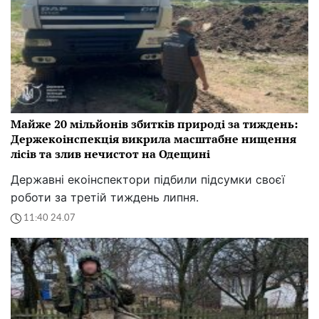
Майже 20 мільйонів збитків природі за тиждень:
Держекоінспекція викрила масштабне нищення
лісів та злив нечистот на Одещині
Державні екоінспектори підбили підсумки своєї
роботи за третій тиждень липня.
11:40 24.07