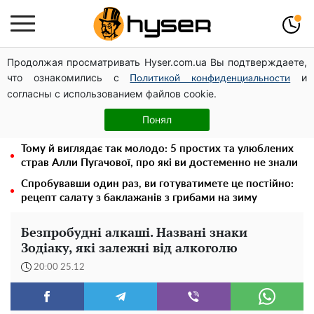
Продолжая просматривать Hyser.com.ua Вы подтверждаете,
Гола Олена Тополя у цікавих позах змусила відвисати
что ознакомились с
и
щелепи: злив відео – було лише початком
Политикой конфиденциальности
согласны с использованием файлов cookie.
Таку смакоту ви відкриватимете банку за банкою:
рецепт помідорів дольками з цибулею та олією на
Понял
зиму
Тому й виглядає так молодо: 5 простих та улюблених
страв Алли Пугачової, про які ви достеменно не знали
Спробувавши один раз, ви готуватимете це постійно:
рецепт салату з баклажанів з грибами на зиму
Безпробудні алкаші. Названі знаки
Зодіаку, які залежні від алкоголю
20:00 25.12