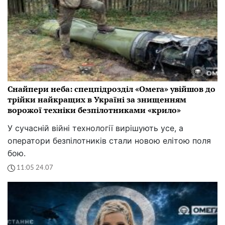
Снайпери неба: спецпідрозділ «Омега» увійшов до
трійки найкращих в Україні за знищенням
ворожої техніки безпілотниками «крило»
У сучасній війні технології вирішують усе, а
оператори безпілотників стали новою елітою поля
бою.
11:05 24.07