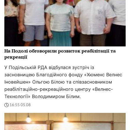
На Подолі обговорили розвиток реабілітації та
рекреації
У Подільській РДА відбулася зустріч із
засновницею Благодійного фонду «Хюменс Велнес
Іновейшен» Ольгою Білою та співзасновником
реабілітаційно-рекреаційного центру «Велнес-
Технології» Володимиром Білим.
16:55 05.08