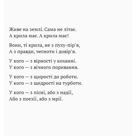
Живе на землі. Сама не літає.
А крила має. А крила має!
Вони, ті крила, не з пуху-пір"я,
А з правди, чесноти і довір"я.
У кого — з вірності у коханні.
У кого — з вічного поривання.
У кого — з щирості до роботи.
У кого — з щедрості на турботи.
У кого — з пісні, або з надії,
Або з поезії, або з мрії.