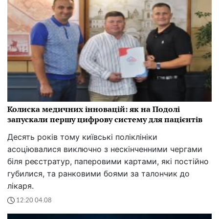
Колиска медичних інновацій: як на Подолі
запускали першу цифрову систему для пацієнтів
Десять років тому київські поліклініки
асоціювалися виключно з нескінченними чергами
біля реєстратур, паперовими картами, які постійно
губилися, та ранковими боями за талончик до
лікаря.
12:20 04.08