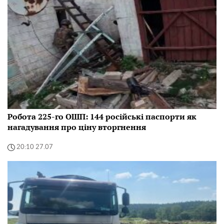
Робота 225-го ОШП: 144 російські паспорти як
нагадування про ціну вторгнення
20:10 27.07