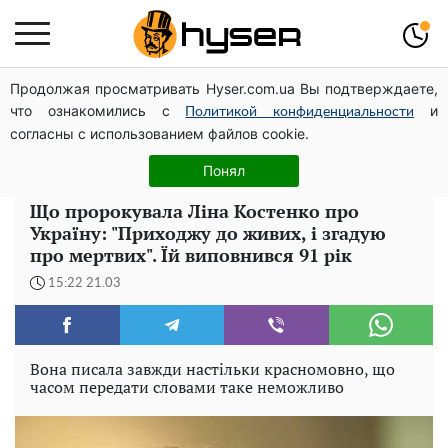
Продолжая просматривать Hyser.com.ua Вы подтверждаете,
Гола Олена Тополя у цікавих позах змусила відвисати
что ознакомились с
и
щелепи: злив відео – було лише початком
Политикой конфиденциальности
согласны с использованием файлов cookie.
Спробувавши один раз, ви готуватимете це постійно:
рецепт салату з баклажанів з грибами на зиму
Понял
Що пророкувала Ліна Костенко про
Україну: "Приходжу до живих, і згадую
про мертвих". Їй виповнився 91 рік
15:22 21.03
Вона писала завжди настільки красномовно, що
часом передати словами таке неможливо