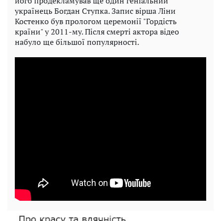
його продекламував ще один геніальний
українець Богдан Ступка. Запис вірша Ліни
Костенко був прологом церемонії "Гордість
країни" у 2011-му. Після смерті актора відео
набуло ще більшої популярності.