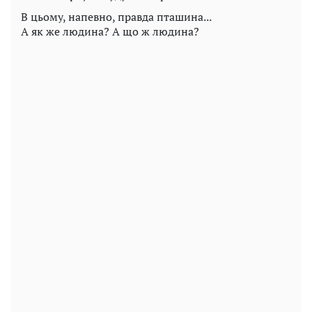
В цьому, напевно, правда пташина...
А як же людина? А що ж людина?