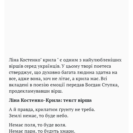
Ліна Костенко" крила " є одним з найулюбленіших
віршів серед українців. У цьому творі поетеса
стверджує, що духовно багата людина здатна на
все, адже вона, хоч не літає, а крила має. Всі
вкладені в поезію емоції передав Богдан Ступка,
продекламувавши вірш.
Ліна Костенко-Крила: текст вірша
А й правда, крилатим ґрунту не треба.
Землі немає, то буде небо.
Немає поля, то буде воля.
Немає пари, то будуть хмари.