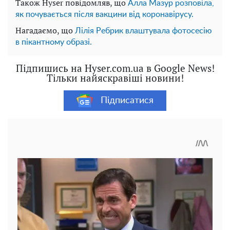
Також Hyser повідомляв, що
Алла Мазур розповіла,
як почувається після вакцини від коронавірусу.
Нагадаємо, що
Лілія Ребрик влаштувала фотосесію
в пікантному образі.
Підпишись на Hyser.com.ua в Google News!
Тільки найяскравіші новини!
Підписатися