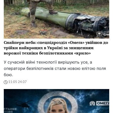
Снайпери неба: спецпідрозділ «Омега» увійшов до
трійки найкращих в Україні за знищенням
ворожої техніки безпілотниками «крило»
У сучасній війні технології вирішують усе, а
оператори безпілотників стали новою елітою поля
бою.
11:05 24.07