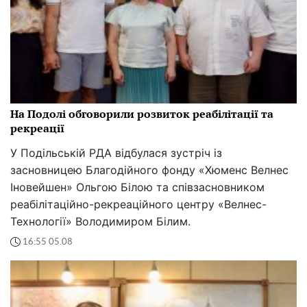
На Подолі обговорили розвиток реабілітації та
рекреації
У Подільській РДА відбулася зустріч із
засновницею Благодійного фонду «Хюменс Велнес
Іновейшен» Ольгою Білою та співзасновником
реабілітаційно-рекреаційного центру «Велнес-
Технології» Володимиром Білим.
16:55 05.08